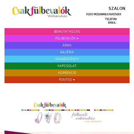
SZALON
9200 MOSONMAGYARÓVÁR
TELEFON:
EMAIL:
BEMUTATKOZÁS
FÜLBEVALÓK
ÁRAK
GALÉRIA
VENDÉGKÖNYV
KAPCSOLAT
KORREKCIÓ
FONTOS