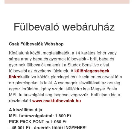
Fülbevaló webáruház
Csak Fülbevalók Webshop
Kínálatunk között megtalálhatók, a 14 karátos fehér vagy
sárga arany baba és gyermek fülbevalók - brill, baba és
gyermek fülbevalók valamint a Studex Sensitive divat
fülbevalói az érzékeny füleknek. A
különlegességek
linkre
kattintva köldök piercinget és nikkelmentes orvosi fém
orr piercingeket is talál. A csomagok kiszállítását az ország
egész területén, igény szerint külföldre is a Magyar Posta
MPL futárszolgálat segítségével végezzük. Kattintson ide a
részletekért
www.csakfulbevalok.hu
A kiszállítás díja
MPL futárszolgálattal: 1.800 Ft
PICK PACK PONT-ra 1.060 Ft
- 45 001 Ft - áruérték fölött INGYENES!