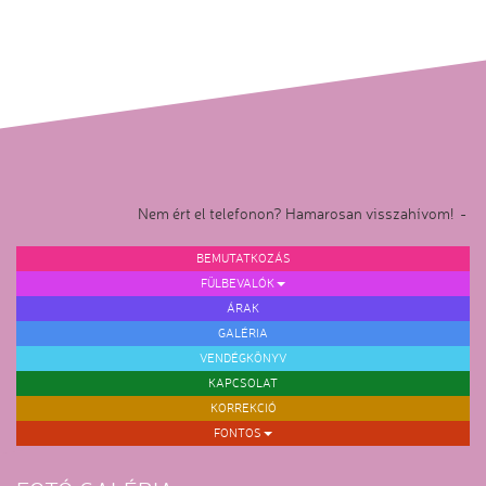
Nem ért el telefonon? Hamarosan visszahívom! -
BEMUTATKOZÁS
FÜLBEVALÓK
ÁRAK
GALÉRIA
VENDÉGKÖNYV
KAPCSOLAT
KORREKCIÓ
FONTOS