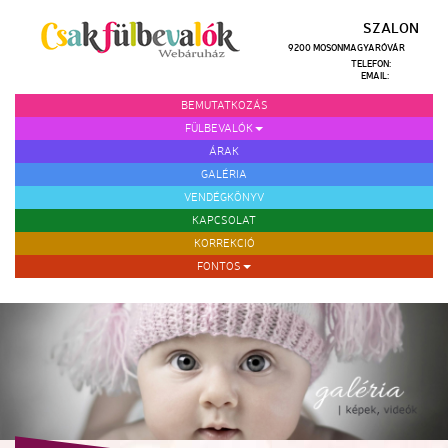
SZALON
9200 MOSONMAGYARÓVÁR
TELEFON:
EMAIL:
BEMUTATKOZÁS
FÜLBEVALÓK
ÁRAK
GALÉRIA
VENDÉGKÖNYV
KAPCSOLAT
KORREKCIÓ
FONTOS